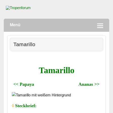
Skip
to
content
Menü
Tamarillo
Tamarillo
<< Papaya
Ananas >>
◊
Steckbrief: