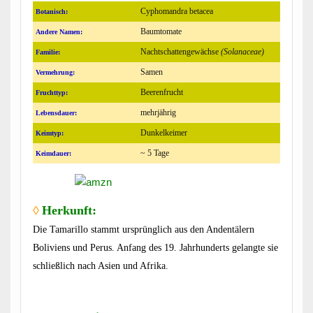
Cyphomandra betacea
Botanisch:
Baumtomate
Andere Namen:
Nachtschattengewächse
(Solanaceae)
Familie:
Samen
Vermehrung:
Beerenfrucht
Fruchttyp:
mehrjährig
Lebensdauer:
Dunkelkeimer
Keimtyp:
~ 5 Tage
Keimdauer:
◊
Herkunft:
Die Tamarillo stammt ursprünglich aus den Andentälern
Boliviens und Perus. Anfang des 19. Jahrhunderts gelangte sie
schließlich nach Asien und Afrika.